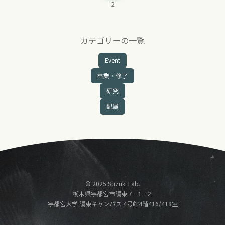
2
カテゴリーの一覧
Event
卒業・修了
研究
配属
© 2025 Suzuki Lab.
栃木県宇都宮市陽東７−１−２
宇都宮大学 陽東キャンパス 4号館4階416/418室